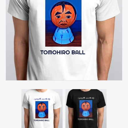
JKA公式
キャップ
DVD・CD
冊子
雑貨（ステッカー・キーギルダー）
ニューウォッチ酒場遠隔オーダー
マイページ
カート
お問い合わせ