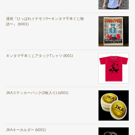
漫画『ひっぱれイチモツ!!〜キンタマ千本ぐじ物
語〜』 (b001)
キンタマ千本くじアタックTシャツ (t001)
JKAステッカーパック(3枚入り) (s001)
JKAキーホルダー (k001)