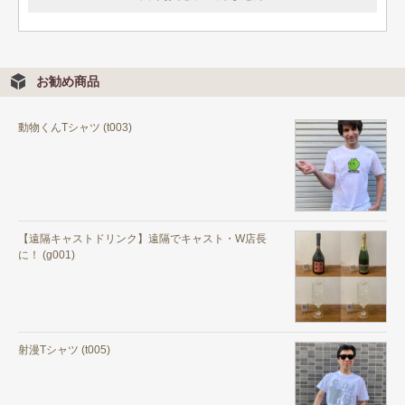
お勧め商品
動物くんTシャツ (t003)
【遠隔キャストドリンク】遠隔でキャスト・W店長
に！ (g001)
射漫Tシャツ (t005)